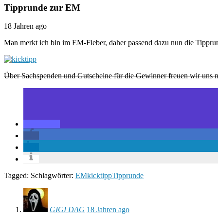
Tipprunde zur EM
18 Jahren ago
Man merkt ich bin im EM-Fieber, daher passend dazu nun die Tippru
Über Sachspenden und Gutscheine für die Gewinner freuen wir uns n
Tagged: Schlagwörter:
EM
kicktipp
Tipprunde
GIGI DAG
18 Jahren ago