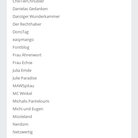
ChliiTierChnübler
Danielas Gedanken
Danziger Wunderkammer
Der Rechthaber
DonsTag
easymango
Fontblog
Frau Ährenwort
Frau Echse
Julia Emde
Julie Paradise
MAWSpitau
MC Winkel
Michalis Pantelouris
Michi und Eugen
Mizzieland
Nerdizm
Netzwertig