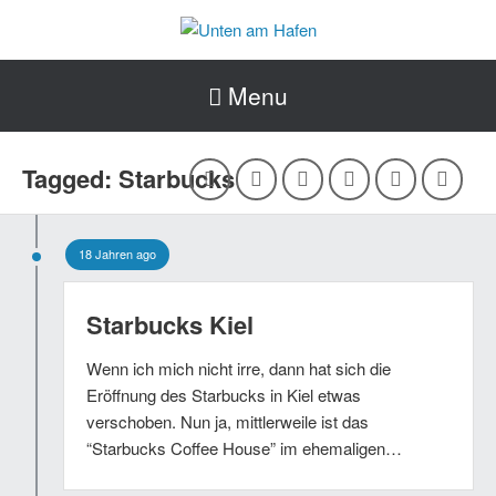
Menu
Tagged: Starbucks
18 Jahren ago
Starbucks Kiel
Wenn ich mich nicht irre, dann hat sich die
Eröffnung des Starbucks in Kiel etwas
verschoben. Nun ja, mittlerweile ist das
“Starbucks Coffee House” im ehemaligen…