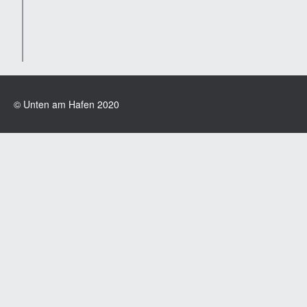
© Unten am Hafen 2020