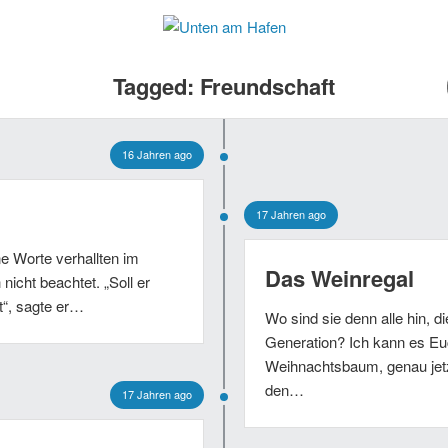
Tagged: Freundschaft
16 Jahren ago
17 Jahren ago
ne Worte verhallten im
Das Weinregal
nicht beachtet. „Soll er
t“, sagte er…
Wo sind sie denn alle hin, d
Generation? Ich kann es Eu
Weihnachtsbaum, genau jet
den…
17 Jahren ago