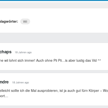
hlagwörter:
Wii
chaps
18 Jahren ago
ne wii lohnt sich immer! Auch ohne Pii Pii…is aber lustig das Vid ^^
ndre
18 Jahren ago
elleicht sollte ich die Mal ausprobieren, ist ja auch gut fürn Körper – 
port…