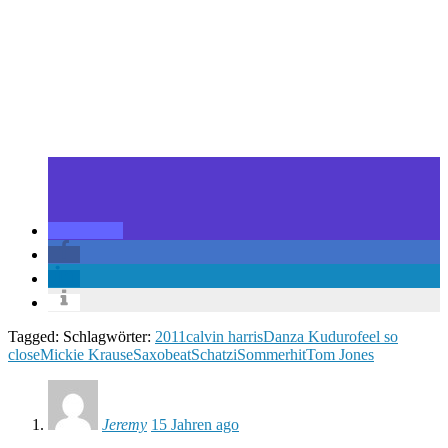
Tagged: Schlagwörter:
2011
calvin harris
Danza Kuduro
feel so
close
Mickie Krause
Saxobeat
Schatzi
Sommerhit
Tom Jones
Jeremy
15 Jahren ago