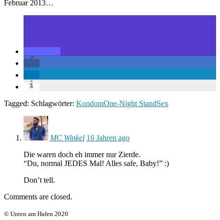
Februar 2013…
Tagged: Schlagwörter:
Kondom
One-Night Stand
Sex
MC Winkel
16 Jahren ago
Die waren doch eh immer nur Zierde.
“Du, normal JEDES Mal! Alles safe, Baby!” :)
Don’t tell.
Comments are closed.
© Unten am Hafen 2020