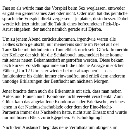
Fast so als würde man das Vorspiel beim Sex weglassen, entweder
es gibt ein gemeinsames Ziel oder nicht. Oder man hat das peinliche
sprachliche Vorspiel direkt vergessen – je platter, desto besser. Dabei
werde ich jetzt nicht auf die Taktik eines befreundeten Pick-Up-
Artist eingehen, der taucht nämlich gerade auf Djerba.
Um zu jenem Abend zurückzukommen, irgendwie waren alle
Lollies schon gelutscht, nur meinereins suchte im Nebel auf der
Tanzfläche mit inkludiertem Tunnelblick noch sein Glück. Immerhin
der Kollege der sich für die Schlafcouch angemeldet hatte konnte
mit seiner neuen Bekanntschaft angetroffen werden. Diese bekam
nach kurzer Vorstellungsrunde auch die übliche Ansage in solchen
Fällen „Um 12 Uhr ist er wieder bei mir abzugeben!“ – das
funktionierte bis dahin immer einwandfrei und erließ dem anderem
unnötige Erklärungen der Bettflucht am nächsten Morgen.
Jener brachte dann auch die Erkenntnis mit sich, dass man neben
Autos und Frauen auch Kondome nicht
verleiht
verschenkt. Zum
Glück kam das abgelaufene Kondom aus der Brieftasche, welches
jenen in der Nachttischschublade oder dem der Eine-Nacht-
Partnerin immer das Nachsehen hatte, nicht zum Einsatz und wurde
nur mit bösem Blick zurückgegeben. Entschuldigung!
Nach dem Austausch liegt das neue Verfallsdatum übrigens im