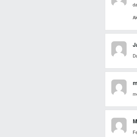
da
Ak
J
D
m
me
M
Fe