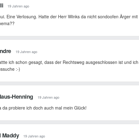
li
19 Jahren ago
ui. Eine Verlosung. Hatte der Herr Winks da nicht sondoofen Ärger mi
hema??
ndre
19 Jahren ago
ttte ich schon gesagt, dass der Rechtsweg ausgeschlossen ist und ich
ssuche :-)
laus-Henning
19 Jahren ago
 da probiere ich doch auch mal mein Glück!
l Maddy
19 Jahren ago