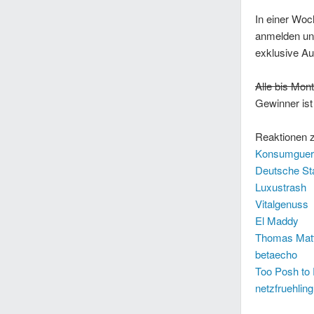
In einer Woc
anmelden un
exklusive A
Alle bis Mon
Gewinner is
Reaktionen z
Konsumgueri
Deutsche St
Luxustrash
Vitalgenuss
El Maddy
Thomas Mat
betaecho
Too Posh to
netzfruehling