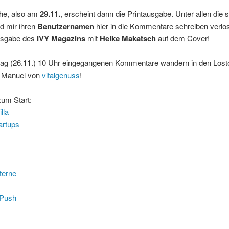
he, also am
29.11.
, erscheint dann die Printausgabe. Unter allen die s
d mir ihren
Benutzernamen
hier in die Kommentare schreiben verlos
usgabe des
IVY Magazins
mit
Heike Makatsch
auf dem Cover!
tag (26.11.) 10 Uhr eingegangenen Kommentare wandern in den Lost
t Manuel von
vitalgenuss
!
um Start:
lla
artups
terne
 Push