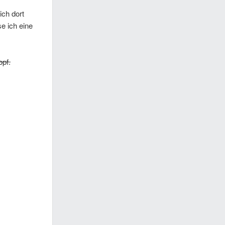
ich dort
e ich eine
opf.