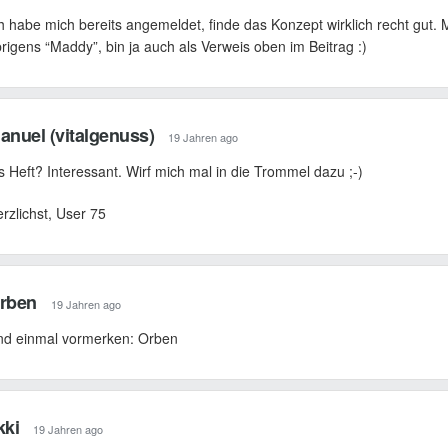
h habe mich bereits angemeldet, finde das Konzept wirklich recht gut. M
rigens “Maddy”, bin ja auch als Verweis oben im Beitrag :)
anuel (vitalgenuss)
19 Jahren ago
s Heft? Interessant. Wirf mich mal in die Trommel dazu ;-)
rzlichst, User 75
rben
19 Jahren ago
nd einmal vormerken: Orben
kki
19 Jahren ago