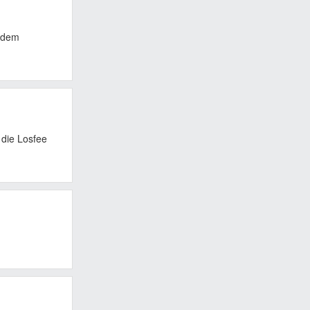
t dem
 die Losfee