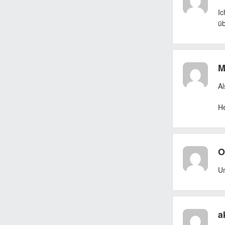
Ic
üb
M
Al
He
O
U
a