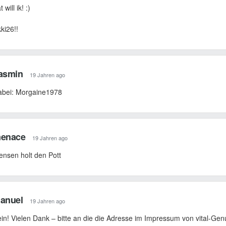
t will ik! :)
ki26!!
asmin
19 Jahren ago
abei: Morgaine1978
enace
19 Jahren ago
nsen holt den Pott
anuel
19 Jahren ago
in! Vielen Dank – bitte an die die Adresse im Impressum von vital-Gen