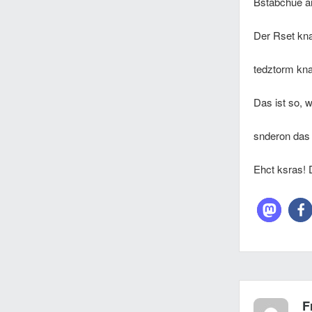
Bstabchue an
Der Rset knan
tedztorm kn
Das ist so, w
snderon das
Ehct ksras! D
F