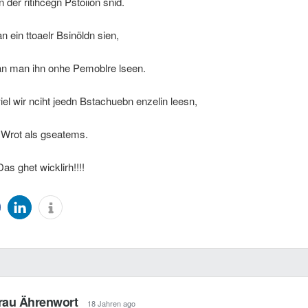
 der ritihcegn Pstoiion snid.
 ein ttoaelr Bsinöldn sien,
an man ihn onhe Pemoblre lseen.
iel wir nciht jeedn Bstachuebn enzelin leesn,
 Wrot als gseatems.
as ghet wicklirh!!!!
rau Ährenwort
18 Jahren ago