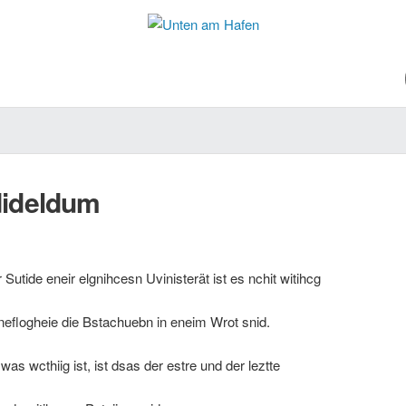
dideldum
utide eneir elgnihcesn Uvinisterät ist es nchit witihcg
neflogheie die Bstachuebn in eneim Wrot snid.
was wcthiig ist, ist dsas der estre und der leztte