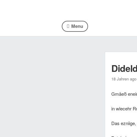
Menu
Didel
18 Jahren ago
Gmäeß eneir S
in wlecehr R
Das ezniige, 