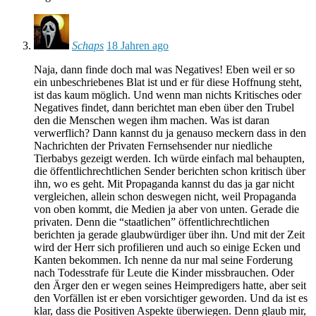
Schaps
18 Jahren ago
Naja, dann finde doch mal was Negatives! Eben weil er so
ein unbeschriebenes Blat ist und er für diese Hoffnung steht,
ist das kaum möglich. Und wenn man nichts Kritisches oder
Negatives findet, dann berichtet man eben über den Trubel
den die Menschen wegen ihm machen. Was ist daran
verwerflich? Dann kannst du ja genauso meckern dass in den
Nachrichten der Privaten Fernsehsender nur niedliche
Tierbabys gezeigt werden. Ich würde einfach mal behaupten,
die öffentlichrechtlichen Sender berichten schon kritisch über
ihn, wo es geht. Mit Propaganda kannst du das ja gar nicht
vergleichen, allein schon deswegen nicht, weil Propaganda
von oben kommt, die Medien ja aber von unten. Gerade die
privaten. Denn die “staatlichen” öffentlichrechtlichen
berichten ja gerade glaubwürdiger über ihn. Und mit der Zeit
wird der Herr sich profilieren und auch so einige Ecken und
Kanten bekommen. Ich nenne da nur mal seine Forderung
nach Todesstrafe für Leute die Kinder missbrauchen. Oder
den Ärger den er wegen seines Heimpredigers hatte, aber seit
den Vorfällen ist er eben vorsichtiger geworden. Und da ist es
klar, dass die Positiven Aspekte überwiegen. Denn glaub mir,