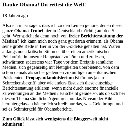
Danke Obama! Du rettest die Welt!
18 Jahren ago
Also ich muss sagen, dass ich zu den Leuten gehöre, denen dieser
ganze
Obama Trubel
hier in Deutschland mächtig auf den S…
geht! Wer spricht da denn noch von
freier Berichterstattung der
Medien?
Ich kann mich noch ganz gut daran erinnern, als Obama
seine große Rede in Berlin vor der Goldelse gehalten hat. Waren
anfangs noch kritische Stimmen über einen amerikanischen
Politauftritt in unserer Hauptstadt zu hören und zu lesen,
schwärmten spätestens vier Tage vor dem Ereignis sämtliche
Medien, sich gegenseitig mit Nettigkeiten überbietend, von dem
schon damals als sicher geltenden zukünftigen amerikanischen
Präsidenten.
Propagandaministerium
ist für uns ja ein
Schreckensbegriff, aber wie anders lässt sich diese einseitige
Berichterstattung erklären, wenn nicht durch enorme finanzielle
Zuwendungen an die Medien? Es scheint gerade so, als ob sich bei
diesem Thema sämtliche Agenturen auf das Niveau der Bild
heruntergelassen hätten: Ich schreib nur das, was Geld bringt, und
sei es Schmiergeld für Obamaberichte.
Zum Glück lässt sich wenigstens die Bloggerwelt nicht
schmieren!