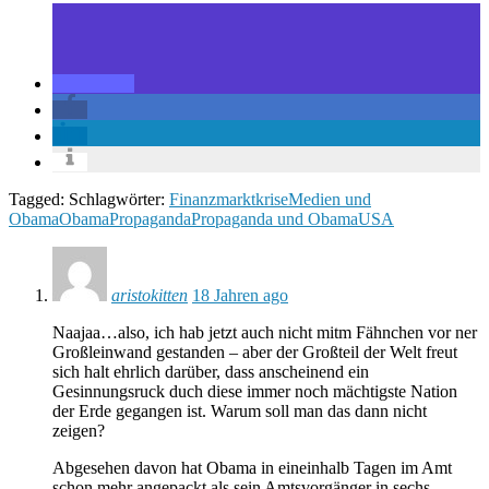
Tagged: Schlagwörter:
Finanzmarktkrise
Medien und
Obama
Obama
Propaganda
Propaganda und Obama
USA
aristokitten
18 Jahren ago
Naajaa…also, ich hab jetzt auch nicht mitm Fähnchen vor ner
Großleinwand gestanden – aber der Großteil der Welt freut
sich halt ehrlich darüber, dass anscheinend ein
Gesinnungsruck duch diese immer noch mächtigste Nation
der Erde gegangen ist. Warum soll man das dann nicht
zeigen?
Abgesehen davon hat Obama in eineinhalb Tagen im Amt
schon mehr angepackt als sein Amtsvorgänger in sechs