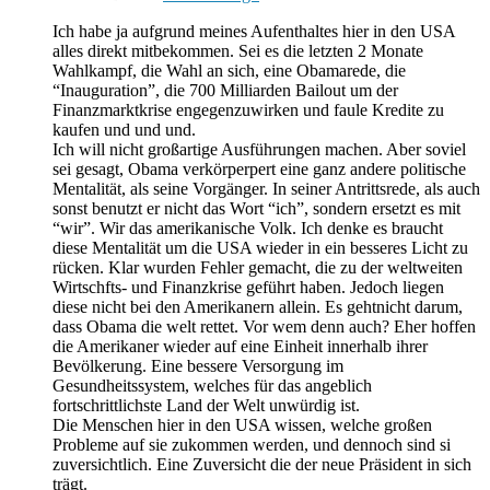
Ich habe ja aufgrund meines Aufenthaltes hier in den USA
alles direkt mitbekommen. Sei es die letzten 2 Monate
Wahlkampf, die Wahl an sich, eine Obamarede, die
“Inauguration”, die 700 Milliarden Bailout um der
Finanzmarktkrise engegenzuwirken und faule Kredite zu
kaufen und und und.
Ich will nicht großartige Ausführungen machen. Aber soviel
sei gesagt, Obama verkörperpert eine ganz andere politische
Mentalität, als seine Vorgänger. In seiner Antrittsrede, als auch
sonst benutzt er nicht das Wort “ich”, sondern ersetzt es mit
“wir”. Wir das amerikanische Volk. Ich denke es braucht
diese Mentalität um die USA wieder in ein besseres Licht zu
rücken. Klar wurden Fehler gemacht, die zu der weltweiten
Wirtschfts- und Finanzkrise geführt haben. Jedoch liegen
diese nicht bei den Amerikanern allein. Es gehtnicht darum,
dass Obama die welt rettet. Vor wem denn auch? Eher hoffen
die Amerikaner wieder auf eine Einheit innerhalb ihrer
Bevölkerung. Eine bessere Versorgung im
Gesundheitssystem, welches für das angeblich
fortschrittlichste Land der Welt unwürdig ist.
Die Menschen hier in den USA wissen, welche großen
Probleme auf sie zukommen werden, und dennoch sind si
zuversichtlich. Eine Zuversicht die der neue Präsident in sich
trägt.