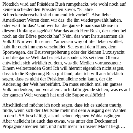
Plötzlich wird auf Präsident Bush rumgehackt, wie wohl noch auf
keinem scheidenden Präsidenten zuvor. “8 Jahre
Schreckensherrschaft sind nun endlich vorbei”. Also liebe
Amerikaner: Waren denn wir das, die ihn wiedergewählt haben,
oder wart ihr das? Und wer hat die ganze Finanzmarktkrise in
diesem Umfang ausgelöst? War das auch Herr Bush, der nebenbei
noch an der Börse gezockt hat? Nein, das wart Ihr zusammen als
Volk!!! Nur weil Ihr euren “american way of life” leben wolltet,
habt Ihr euch immens verschuldet. Sei es mit dem Haus, dem
Sportwagen, der Brustvergrößerung oder der kleinen Luxusyacht.
Und die ganze Welt darf es jetzt ausbaden. Es sei denn Obama
entwickelt sich wirklich zu dem, was die Medien vorraussagen:
Einem weltrettenden Gott! Ich will hiermit eigentlich nicht sagen,
dass ich die Regierung Bush gut fand, aber ich will ausdrücklich
sagen, dass es nicht der Präsident alleine sein kann, der die
Änderung der Welt herbeiführt. Da muss endlich mal ein ganzes
Volk umdenken, und vor allem auch dafür gerade stehen, was es auf
der ganzen Welt verzapft hat und die Suppe auslöffeln!
Abschließend möchte ich noch sagen, dass ich es zudem traurig
finde, wenn sich der Deutsche mehr mit dem Ausgang der Wahlen
in den USA beschäftigt, als mit seinen eigenen Wahlausgängen.
Aber vielleicht ist auch das etwas, was unter den Deckmantel
Propagandamedien fällt, und nicht mehr in unserer Macht liegt….