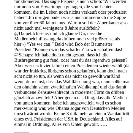
funktionieren. Das sagte Pispers ja auch schon:”Wir werden
nur noch von Erwartungen getragen, die von Leuten
kommen, die im Leben noch nichts verkauft oder produziert
haben”.Im übrigen baden wir ja auch immernoch die Suppe
von vor über 60 Jahren aus. Warum soll der Amerikaner also
nicht auch mal wenigstens 8 Jahre auslöffeln?
@Daniel:Ich sehe, und ich glaube Dir, dass die
Medienbeieinflussung da drüben noch viel größer ist, als
hier:-) “Yes we can!” Bald wird Bob der Baumeister
Präsident:”Können wir das schaffen? Jo wir schaffen das!”
@Schaps: Ich habe doch nicht gesagt, dass ich die
Bushregierung gut fand, oder hast du das irgendwo gelesen?
Aber wer nach vier Jahren einen Präsidenten wiederwählt (da
war der Irakkrieg übrigens schon gelaufen), kann doch nach
acht nicht so tun, als wenn das nicht so gewollt war!Und
wenn du meinst, dass das Wahlfälschung war, dann sollte man
den ohnehin schon zweifelhaften Wahlkampf und das damit
verbundene Zensuswahlrecht in moderner Form da drüben
gänzlich anzweifeln! Aber genau das Ding, dass die Medien
von unten kommen, habe ich angezweifelt, weil es schon
merkwürdig war, wie Obama sogar von Deutschen Medien
umschwärmt wurde. Keine Kritik mehr an einem Wahlauftritt
eines evtl. Präsidenten der USA in Deutschland. Alles auf
einmal in Ordnung. Alles von Unten gewollt……