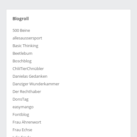
Blogroll
500 Beine
allesaussersport
Basic Thinking
Beetlebum
Boschblog
ChliiTierChnübler
Danielas Gedanken
Danziger Wunderkammer
Der Rechthaber
DonsTag
easymango
Fontblog
Frau Ährenwort
Frau Echse