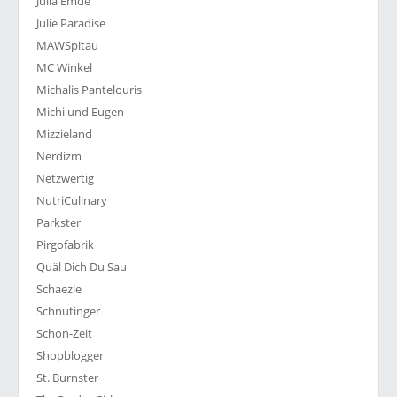
Julia Emde
Julie Paradise
MAWSpitau
MC Winkel
Michalis Pantelouris
Michi und Eugen
Mizzieland
Nerdizm
Netzwertig
NutriCulinary
Parkster
Pirgofabrik
Quäl Dich Du Sau
Schaezle
Schnutinger
Schon-Zeit
Shopblogger
St. Burnster