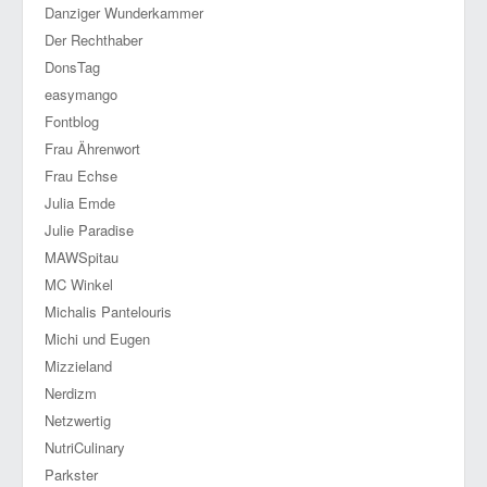
Danziger Wunderkammer
Der Rechthaber
DonsTag
easymango
Fontblog
Frau Ährenwort
Frau Echse
Julia Emde
Julie Paradise
MAWSpitau
MC Winkel
Michalis Pantelouris
Michi und Eugen
Mizzieland
Nerdizm
Netzwertig
NutriCulinary
Parkster