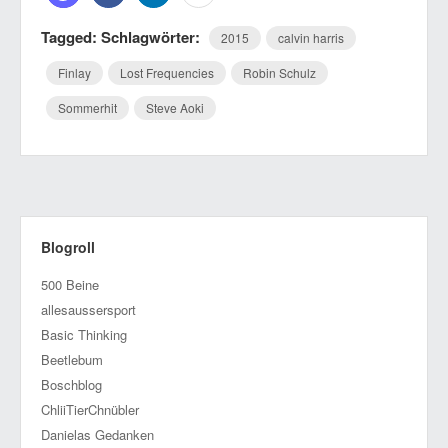
Tagged: Schlagwörter:
2015
calvin harris
Finlay
Lost Frequencies
Robin Schulz
Sommerhit
Steve Aoki
Blogroll
500 Beine
allesaussersport
Basic Thinking
Beetlebum
Boschblog
ChliiTierChnübler
Danielas Gedanken