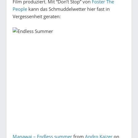
Film produziert. Mit “Don’t Stop” von
Foster The
People
kann das Schmuddelwetter hier fast in
Vergessenheit geraten:
Manawai – Endless summer
from
Andro Kajzer
on