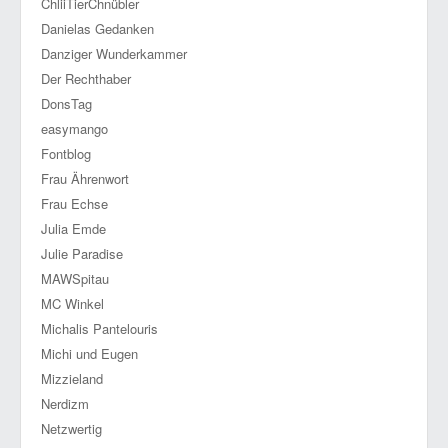
ChliiTierChnübler
Danielas Gedanken
Danziger Wunderkammer
Der Rechthaber
DonsTag
easymango
Fontblog
Frau Ährenwort
Frau Echse
Julia Emde
Julie Paradise
MAWSpitau
MC Winkel
Michalis Pantelouris
Michi und Eugen
Mizzieland
Nerdizm
Netzwertig