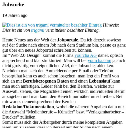
Jobsuche
19 Jahren ago
Hinweis:
Dies ist ein von
trigami
vermittelter bezahlter Eintrag.
Heute Neues aus der Welt der
Jobportale
. Da ich derzeit sowieso
auf der Suche nach einem Job nach dem Studium bin, passte es ganz
gut über ein neues Jobportal schreiben zu können.
Im “Web 2.0 Design” kommt die Firma
yourcha AG
daher, optisch
ansprechend und klar strukturiert. Man will bei
yourcha.com
ja auch
nicht großartig vom eigentlichen Ziel, der Jobsuche, ablenken.
Nachdem man sich den Anmeldecode per Email oder Telefon
besorgt hat kann es auch schon losgehen, man legt ein Profil von
sich an mit
Berufsbezogenen Daten
und einen
Lebenslauf
kann
man auch anfertigen. Leider fehlt bei den Berufen, welche zur
Auswahl stehen, die Möglichkeit einen wirklich individuellen Beruf
anzugeben und man kann den Bereich nur näher umschreiben. Bei
mir war es dementsprechend der Bereich
Redaktion/Dokumentation
, wobei die näheren Angaben dann nur
die Auswahl “Medienberufe – Künstler” bzw. “Verlagsmitarbeiter –
Drucker” zuließen.
Somit muss sich der Arbeitgeber durch meine kompletten Angaben
lesen um zu sehen, dass ich derzeit auf der Suche nach einem