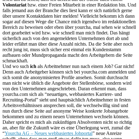
Volontariat
bzw. einer Freien Mitarbeit in einer Redaktion bin. Und
falls jemand aus der Branche dies liest kann er sich natürlich gerne
über unsere Kontaktdaten hier melden! Vielleicht bekomm ich dann
sogar auf diesen Wege die Chance mich irgendwo im redaktionellen
Bereich zu beweisen oder eben über yourcha, mal sehen wie schnell
dort gearbeitet wird bzw. wie schnell man mich findet. Das hängt
sicherlich auch von den angemeldeten Unternehmen dort ab und
leider erfährt man über diese Anzahl nichts. Da die Seite aber noch
recht jung ist, muss sich sicher erst einmal ein Kundenstamm
aufbauen oder Mundpropaganda macht den Arbeitgebern die Seite
schmackhaft.
Und wo such
ich
als Arbeitnehmer nun nach einem Job? Gar nicht!
Denn auch Arbeitgeber können sich bei yourcha.com anmelden und
sich somit die anonymisierten Profile ansehen. Somit durchsucht
man nicht wie üblich die Angebote der Stellenbörse, sondern wird
von den Unternehmen angeschrieben. Daran erkennt man, dass
yourcha.com sich als “neuartiges, webbasiertes Karriere- und
Recruiting-Portal” sieht und hauptsächlich Arbeitnehmer in festen
Arbeitsverhältnissen ansprechen soll, die wechselwillig sind und
nun durch diese Seite auf anonyme Weise konkrete Jobangebote
bekommen und zu einem neuen Unternehmen wechseln können.
Daher spricht es mich als zukünftigen Absolventen nicht so richtig
an, aber für die Zukunft wäre es eine Überlegung wert, zumal die
“
Yourcha AG – Neues webbasiertes Jobportal
” neue Anreize
schafft, ohne dass man groß etwas dafür tun muss, also wenn