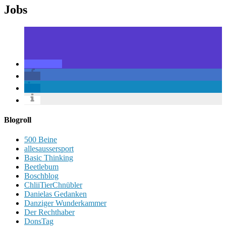
Jobs
Blogroll
500 Beine
allesaussersport
Basic Thinking
Beetlebum
Boschblog
ChliiTierChnübler
Danielas Gedanken
Danziger Wunderkammer
Der Rechthaber
DonsTag