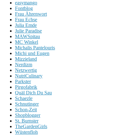
easymango
Fontblog
Frau Ährenwort
Frau Echse
Julia Emde
Julie Paradise
MAWSpitau
MC Winkel
Michalis Pantelouris
Michi und Eugen
Mizzieland
Nerdizm
Netzwertig
NutriCulinary
Parkster
Pirgofabrik
Quäl Dich Du Sau
Schaezle
Schnutinger
Schon-Zeit
Shopblogger
St. Burnster
TheGardenGirls
Wüstenfloh