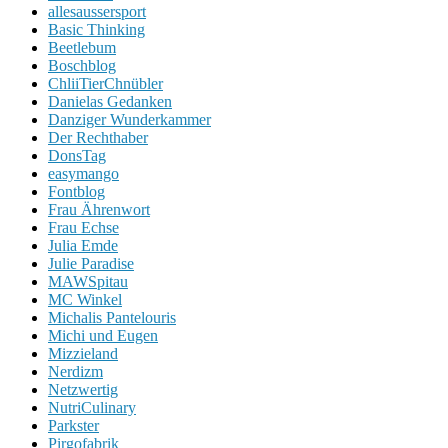
allesaussersport
Basic Thinking
Beetlebum
Boschblog
ChliiTierChnübler
Danielas Gedanken
Danziger Wunderkammer
Der Rechthaber
DonsTag
easymango
Fontblog
Frau Ährenwort
Frau Echse
Julia Emde
Julie Paradise
MAWSpitau
MC Winkel
Michalis Pantelouris
Michi und Eugen
Mizzieland
Nerdizm
Netzwertig
NutriCulinary
Parkster
Pirgofabrik