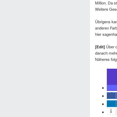
Million. Da 
Weitere Ges
Übrigens kan
anderen Farb
hier sagenh
[Edit]
Über d
danach mehr 
Näheres folg