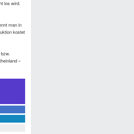
t los wird.
ennt man in
uktion kostet
 bzw.
Rheinland –