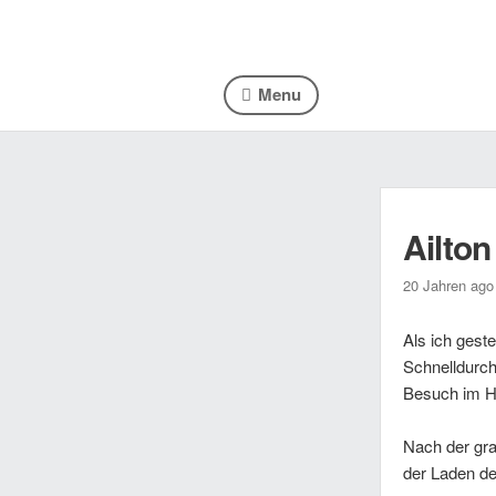
Menu
Ailto
20 Jahren ago
Als ich gest
Schnelldurch
Besuch im H
Nach der gra
der Laden der