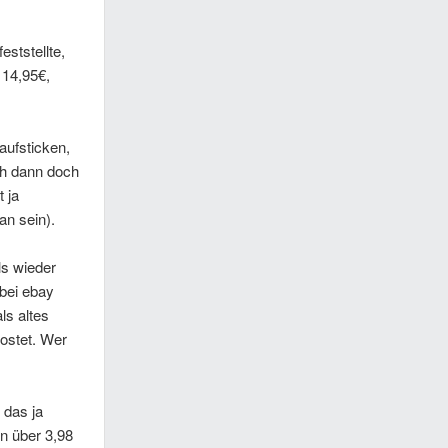
ststellte,
 14,95€,
aufsticken,
ch dann doch
t ja
ran sein).
ls wieder
bei ebay
ls altes
kostet. Wer
 das ja
n über 3,98