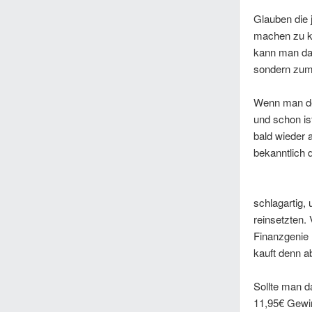
Glauben die 
machen zu kö
kann man da 
sondern zum 
Wenn man den
und schon is
bald wieder a
bekanntlich 
schlagartig,
reinsetzten. 
Finanzgenie 
kauft denn a
Sollte man 
11,95€ Gewi