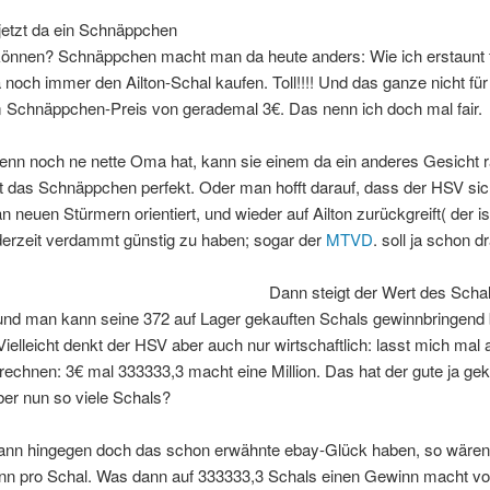
jetzt da ein Schnäppchen
nnen? Schnäppchen macht man da heute anders: Wie ich erstaunt fe
noch immer den Ailton-Schal kaufen. Toll!!!! Und das ganze nicht für
Schnäppchen-Preis von gerademal 3€. Das nenn ich doch mal fair.
n noch ne nette Oma hat, kann sie einem da ein anderes Gesicht r
t das Schnäppchen perfekt. Oder man hofft darauf, dass der HSV si
n neuen Stürmern orientiert, und wieder auf Ailton zurückgreift( der is
derzeit verdammt günstig zu haben; sogar der
MTVD
. soll ja schon d
Dann steigt der Wert des Scha
 und man kann seine 372 auf Lager gekauften Schals gewinnbringend 
Vielleicht denkt der HSV aber auch nur wirtschaftlich: lasst mich mal a
rechnen: 3€ mal 333333,3 macht eine Million. Das hat der gute ja ge
ber nun so viele Schals?
dann hingegen doch das schon erwähnte ebay-Glück haben, so wären
nn pro Schal. Was dann auf 333333,3 Schals einen Gewinn macht vo