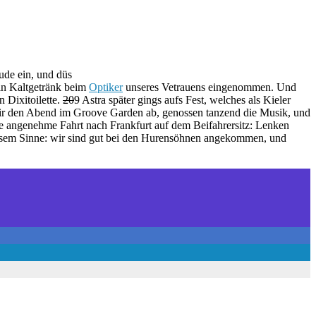
ude ein, und düs
in Kaltgetränk beim
Optiker
unseres Vetrauens eingenommen. Und
 Dixitoilette.
20
9 Astra später gings aufs Fest, welches als Kieler
wir den Abend im Groove Garden ab, genossen tanzend die Musik, und
ne angenehme Fahrt nach Frankfurt auf dem Beifahrersitz: Lenken
 diesem Sinne: wir sind gut bei den Hurensöhnen angekommen, und